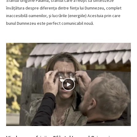
Sfântul Grigorie Palama, sfântul care a reușit să sintetizeze
învățătura despre diferența dintre ființa lui Dumnezeu, complet
inaccesibilă oamenilor, și lucrările (energiile) Acestuia prin care
bunul Dumnezeu este perfect comunicabil nouă.