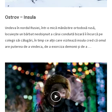
Ostrov – Insula
Undeva în nordul Rusiei, într-o mică mănăstire ortodoxă rusă,
locuiește un bărbat neobișnuit a cărui conduită bizară îi încurcă pe
colegii săi călugări, în timp ce alții care vizitează insula cred că omul
are puterea de a vindeca, de a exorciza demonii și de a …