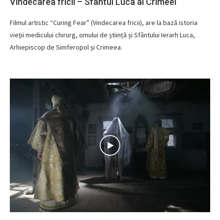
Vindecarea fricii – Sfântul Luca al Crimeei
Filmul artistic “Curing Fear” (Vindecarea fricii), are la bază istoria
vieţii medicului chirurg, omului de știință și Sfântului Ierarh Luca,
Arhiepiscop de Simferopol și Crimeea.